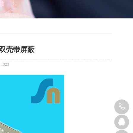
贴 双壳带屏蔽
：
323
0
8